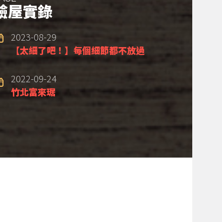
驗屋實錄
2023-08-29
【太細了吧！】每個細節都不放過
2022-09-24
竹北富來琚