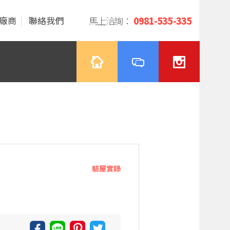
廠商
聯絡我們
馬上洽詢：
0981-535-335
驗屋實錄