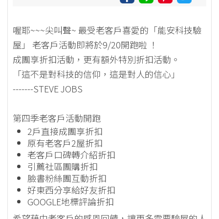
喔耶~~~尖叫聲~ 最受老客戶喜愛的「能安科技驗
屋」 老客戶活動即將於9/20開跑啦 ！
成團享折扣活動，更有額外特別折扣活動。
「這不是對科技的信仰，這是對人的信心」
-------STEVE JOBS
第四季老客戶活動開跑
2戶直接成團享折扣
原有老客戶2屋折扣
老客戶口碑轉介紹折扣
引薦社區團購折扣
臉書粉絲團互動折扣
好東西分享給好友折扣
GOOGLE地標評論折扣
希望藉由老客戶的感恩回饋，讓更多需要驗屋的人