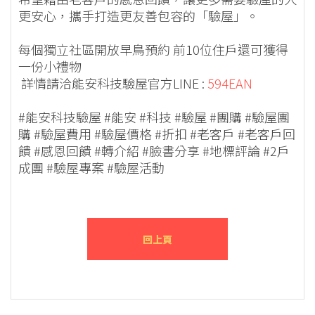
更安心，攜手打造更友善包容的「驗屋」。
每個獨立社區開放早鳥預約 前10位住戶還可獲得
一份小禮物
詳情請洽能安科技驗屋官方LINE :
594EAN
#能安科技驗屋 #能安 #科技 #驗屋 #團購 #驗屋團
購 #驗屋費用 #驗屋價格 #折扣 #老客戶 #老客戶回
饋 #感恩回饋 #轉介紹 #臉書分享 #地標評論 #2戶
成團 #驗屋專案 #驗屋活動
回上頁