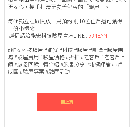
更安心，攜手打造更友善包容的「驗屋」。
每個獨立社區開放早鳥預約 前10位住戶還可獲得
一份小禮物
詳情請洽能安科技驗屋官方LINE :
594EAN
#能安科技驗屋 #能安 #科技 #驗屋 #團購 #驗屋團
購 #驗屋費用 #驗屋價格 #折扣 #老客戶 #老客戶回
饋 #感恩回饋 #轉介紹 #臉書分享 #地標評論 #2戶
成團 #驗屋專案 #驗屋活動
回上頁