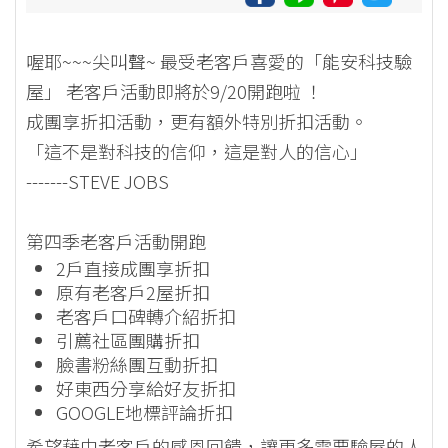
喔耶~~~尖叫聲~ 最受老客戶喜愛的「能安科技驗
屋」 老客戶活動即將於9/20開跑啦 ！
成團享折扣活動，更有額外特別折扣活動。
「這不是對科技的信仰，這是對人的信心」
-------STEVE JOBS
第四季老客戶活動開跑
2戶直接成團享折扣
原有老客戶2屋折扣
老客戶口碑轉介紹折扣
引薦社區團購折扣
臉書粉絲團互動折扣
好東西分享給好友折扣
GOOGLE地標評論折扣
希望藉由老客戶的感恩回饋，讓更多需要驗屋的人